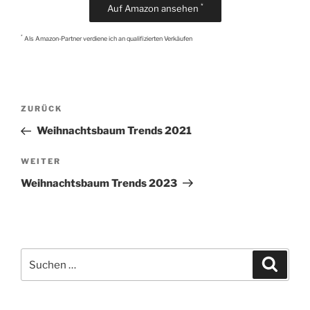
*
Auf Amazon ansehen
*
Als Amazon-Partner verdiene ich an qualifizierten Verkäufen
Beitragsnavigation
Vorheriger
ZURÜCK
Beitrag
Weihnachtsbaum Trends 2021
Nächster
WEITER
Beitrag
Weihnachtsbaum Trends 2023
Suche
Suchen
nach: