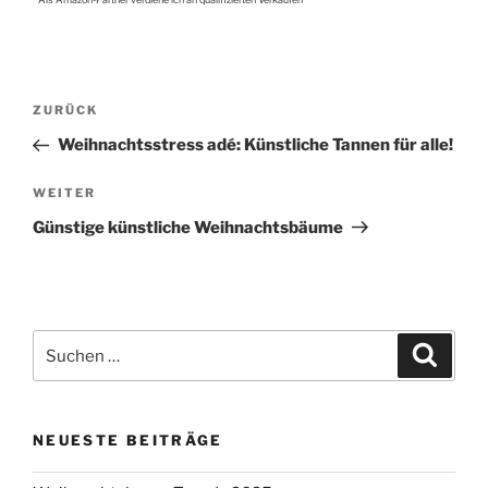
Beitragsnavigation
Vorheriger
ZURÜCK
Beitrag
Weihnachtsstress adé: Künstliche Tannen für alle!
Nächster
WEITER
Beitrag
Günstige künstliche Weihnachtsbäume
Suche
Suchen
nach:
NEUESTE BEITRÄGE