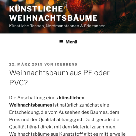
Zum
KÜNSTLICHE
Inhalt
WEIHNACHTSBÄUME
springen
Künstliche Tannen, Nordmanntannen & Edeltannen
Menü
VERÖFFENTLICHT
22. MÄRZ 2019
VON
JOERRENS
AM
Weihnachtsbaum aus PE oder
PVC?
Die Anschaffung eines
künstlichen
Weihnachtsbaumes
ist natürlich zunächst eine
Entscheidung, die vom Aussehen des Baumes, dem
Preis und der Qualität abhängig ist. Doch gerade die
Qualität hängt direkt mit dem Material zusammen.
Weihnachtsbäume aus Kunststoff gibt es mittlerweile